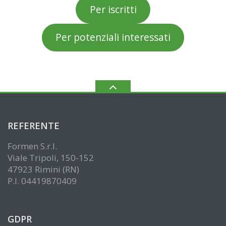
Per iscritti
Per potenziali interessati
REFERENTE
Formen S.r.l.
Viale Tripoli, 150-152
47923 Rimini (RN)
P.I. 04419870409
GDPR